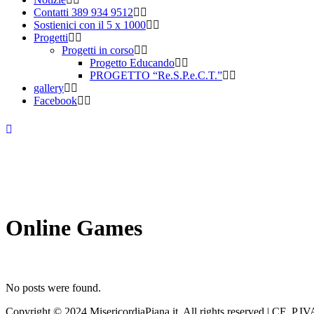
Contatti 389 934 9512
Sostienici con il 5 x 1000
Progetti
Progetti in corso
Progetto Educando
PROGETTO “Re.S.P.e.C.T.”
gallery
Facebook
Online Games
No posts were found.
Copyright © 2024 MisericordiaPiana.it. All rights reserved | CF P.