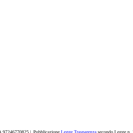
IVA 97246770825 | Pubblicazione
Legge Trasparenza
secondo Legge n. 1