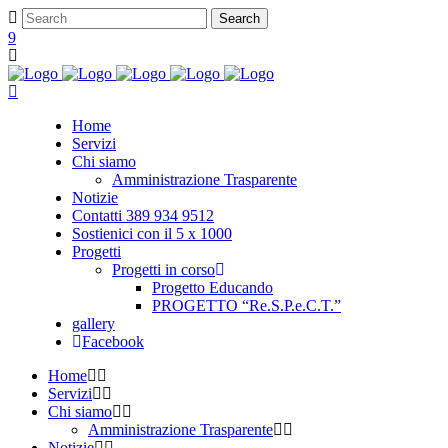
Home
Servizi
Chi siamo
Amministrazione Trasparente
Notizie
Contatti 389 934 9512
Sostienici con il 5 x 1000
Progetti
Progetti in corso
Progetto Educando
PROGETTO “Re.S.P.e.C.T.”
gallery
Facebook
Home
Servizi
Chi siamo
Amministrazione Trasparente
Notizie